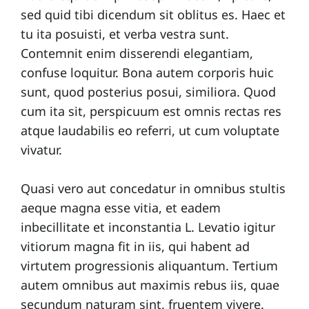
l
sed quid tibi dicendum sit oblitus es. Haec et
e
tu ita posuisti, et verba vestra sunt.
s
Contemnit enim disserendi elegantiam,
confuse loquitur. Bona autem corporis huic
C
sunt, quod posterius posui, similiora. Quod
o
cum ita sit, perspicuum est omnis rectas res
atque laudabilis eo referri, ut cum voluptate
n
vivatur.
t
a
Quasi vero aut concedatur in omnibus stultis
c
aeque magna esse vitia, et eadem
t
inbecillitate et inconstantia L. Levatio igitur
vitiorum magna fit in iis, qui habent ad
E
virtutem progressionis aliquantum. Tertium
q
autem omnibus aut maximis rebus iis, quae
secundum naturam sint, fruentem vivere.
u