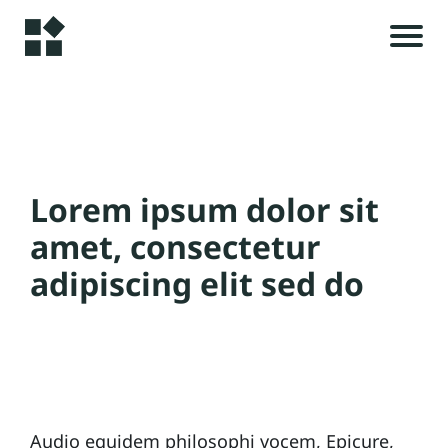
A
c
c
u
i
e
Lorem ipsum dolor sit
il
amet, consectetur
i
adipiscing elit sed do
A
l
r
t
i
c
Audio equidem philosophi vocem, Epicure,