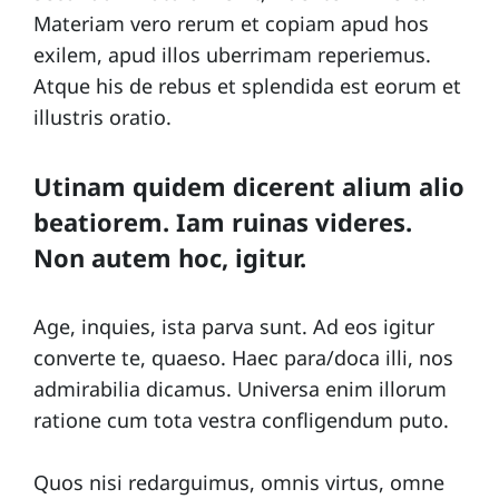
Materiam vero rerum et copiam apud hos
i
exilem, apud illos uberrimam reperiemus.
p
Atque his de rebus et splendida est eorum et
e
illustris oratio.
Utinam quidem dicerent alium alio
beatiorem. Iam ruinas videres.
Non autem hoc, igitur.
Age, inquies, ista parva sunt. Ad eos igitur
converte te, quaeso. Haec para/doca illi, nos
admirabilia dicamus. Universa enim illorum
ratione cum tota vestra confligendum puto.
Quos nisi redarguimus, omnis virtus, omne