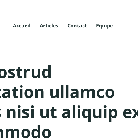
Accueil
Articles
Contact
Equipe
ostrud
tation ullamco
 nisi ut aliquip e
mmodo