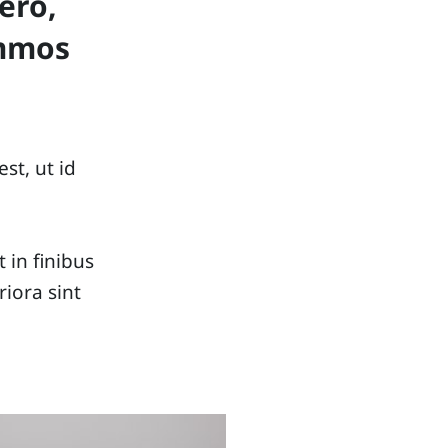
ero,
ummos
st, ut id
t in finibus
iora sint