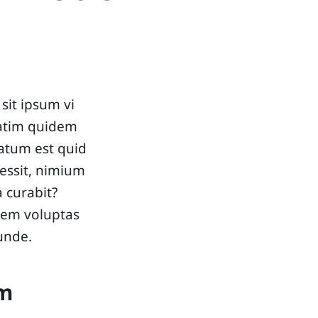
sit ipsum vi
matim quidem
atum est quid
essit, nimium
 curabit?
utem voluptas
cunde.
am