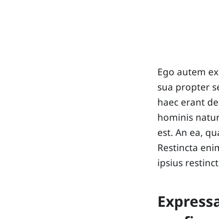
Ego autem exi
sua propter 
haec erant de
hominis natur
est. An ea, q
Restincta enim
ipsius restinc
Expressa