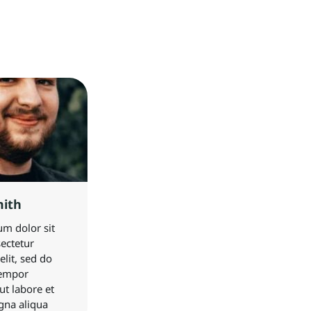
ith
m dolor sit
ectetur
elit, sed do
empor
ut labore et
gna aliqua