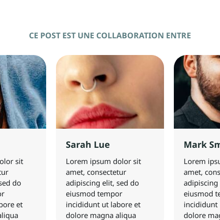
CE POST EST UNE COLLABORATION ENTRE
Sarah Lue
Mark Sm
lor sit
Lorem ipsum dolor sit
Lorem ipsu
tur
amet, consectetur
amet, cons
 sed do
adipiscing elit, sed do
adipiscing 
or
eiusmod tempor
eiusmod t
bore et
incididunt ut labore et
incididunt 
liqua
dolore magna aliqua
dolore ma