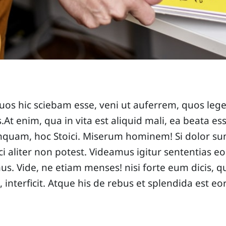
 quos hic sciebam esse, veni ut auferrem, quos le
At enim, qua in vita est aliquid mali, ea beata es
 inquam, hoc Stoici. Miserum hominem! Si dolor
ci aliter non potest. Videamus igitur sententias 
s. Vide, ne etiam menses! nisi forte eum dicis, qu
, interficit. Atque his de rebus et splendida est eor