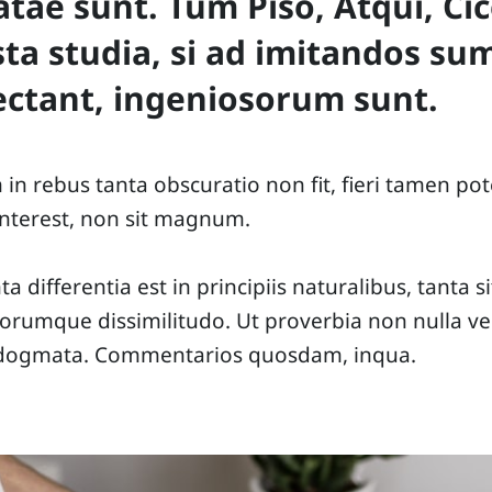
tae sunt. Tum Piso, Atqui, Cic
ista studia, si ad imitandos s
ectant, ingeniosorum sunt.
n rebus tanta obscuratio non fit, fieri tamen pote
nterest, non sit magnum.
nta differentia est in principiis naturalibus, tanta si
umque dissimilitudo. Ut proverbia non nulla ver
dogmata. Commentarios quosdam, inqua.