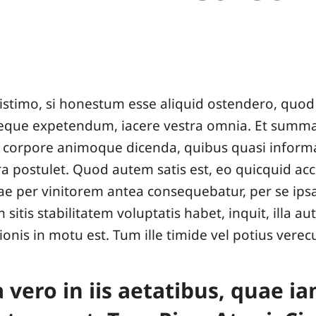
stimo, si honestum esse aliquid ostendero, quod 
seque expetendum, iacere vestra omnia. Et sum
 corpore animoque dicenda, quibus quasi inform
a postulet. Quod autem satis est, eo quicquid acc
uae per vinitorem antea consequebatur, per se ipsa
 sitis stabilitatem voluptatis habet, inquit, illa a
tionis in motu est. Tum ille timide vel potius vere
 vero in iis aetatibus, quae i