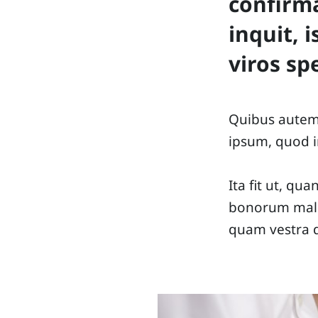
confirma
inquit, 
viros sp
Quibus autem i
ipsum, quod i
Ita fit ut, qua
bonorum malor
quam vestra 