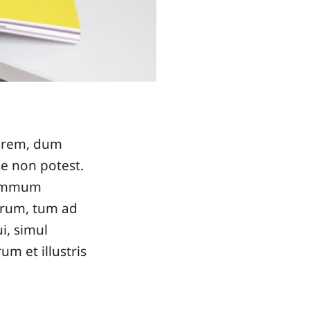
gerem, dum
se non potest.
 summum
eorum, tum ad
i, simul
um et illustris