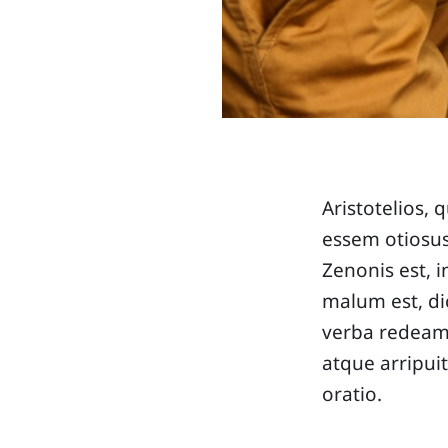
Aristotelios,
essem otiosus.
Zenonis est,
malum est, di
verba redeamu
atque arripuit
oratio.