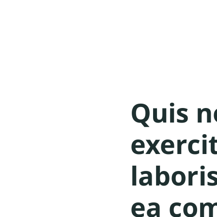
Quis n
exerci
laboris
ea co